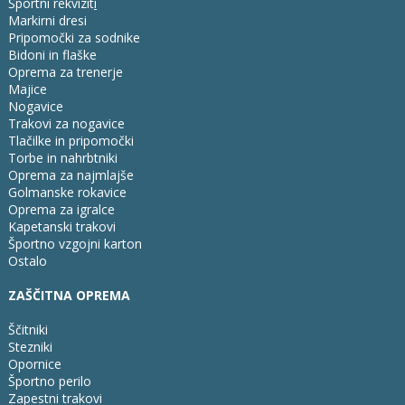
Športni rekvizit
i
Markirni dresi
Pripomočki za sodnike
Bidoni in flaške
Oprema za trenerje
Majice
Nogavice
Trakovi za nogavice
Tlačilke in pripomočki
Torbe in nahrbtniki
Oprema za najmlajše
Golmanske rokavice
Oprema za igralce
Kapetanski trakovi
Športno vzgojni karton
Ostalo
ZAŠČITNA OPREMA
Ščitniki
Stezniki
Opornice
Športno perilo
Zapestni trakovi