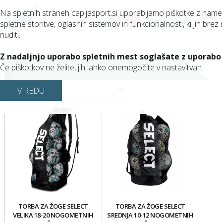
Na spletnih straneh capljasport.si uporabljamo piškotke z nam
spletne storitve, oglasnih sistemov in funkcionalnosti, ki jih brez 
(0)
nuditi.
Z nadaljnjo uporabo spletnih mest soglašate z uporabo
SHRANJEVANJE ŽOG
Če piškotkov ne želite, jih lahko onemogočite v nastavitvah.
V REDU
TORBA ZA ŽOGE SELECT
TORBA ZA ŽOGE SELECT
VELIKA 18-20 NOGOMETNIH
SREDNJA 10-12 NOGOMETNIH