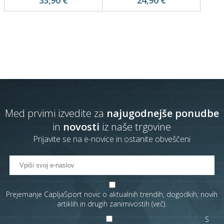
33,90 €
24,90 €
Med prvimi izvedite za
najugodnejše ponudbe
in
novosti
iz naše trgovine
Prijavite se na e-novice in ostanite obveščeni
Prejemanje CapljaSport novic o aktualnih trendih, dogodkih, novih
artiklih in drugih zanimivostih (
več
).
S