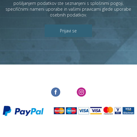
pošiljanjem podatkov ste seznanjeni s
splošnimi pogoji
,
specifičnimi nameni uporabe in
vašimi pravicami
glede uporabe
osebnih podatkov.
Prijavi se