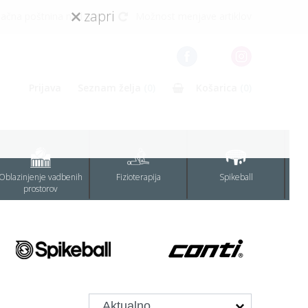
zapri
lačna poštnina nad 80€
Možnost menjave artiklov
Prijava
Seznam želja
(0)
Košarica
(0)
Oblazinjenje vadbenih
Fizioterapija
Spikeball
prostorov