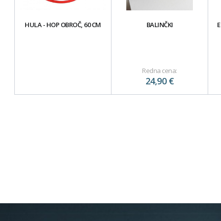
HULA - HOP OBROČ, 60 CM
BALINČKI
E
Redna cena:
24,90 €