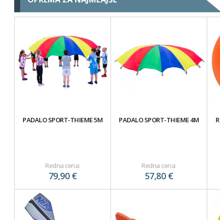
PADALO SPORT-THIEME 5M
PADALO SPORT-THIEME 4M
R
Redna cena:
Redna cena:
79,90 €
57,80 €