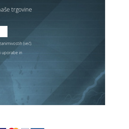
naše trgovine
zanimivostih (
več
).
i uporabe in