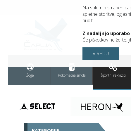
Na spletnih straneh ca
spletne storitve, oglasni
nuditi.
Z nadaljnjo uporabo
Če piškotkov ne želite, 
V REDU
Žoge
Rokometna smola
Športni rekviziti
KATEGORIJE