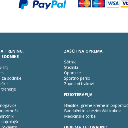
A TRENING,
ZAŠČITNA OPREMA
, SODNIKE
Ščitniki
vizit
i
Stezniki
esi
Opornice
 za sodnike
Športno perilo
laške
Zapestni trakovi
trenerje
FIZIOTERAPIJA
 nogavice
Hladilne, grelne kreme in pripomoč
 pripomočki
Bandažni in kineziološki trakovi
hrbtniki
Medicinske torbe
 najmlajše
 rokavice
OPREMA TELOVADNIC