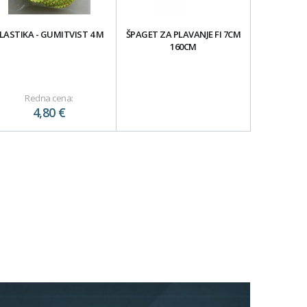
LASTIKA - GUMITVIST 4 M
ŠPAGET ZA PLAVANJE FI 7CM
160CM
Redna cena:
4,80 €