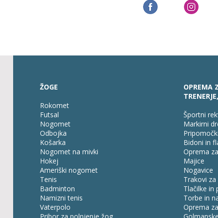
ŽOGE
OPREMA Z
TRENERJE
Rokomet
Futsal
Športni rek
Nogomet
Markirni dr
Odbojka
Pripomočki
Košarka
Bidoni in f
Nogomet na mivki
Oprema za 
Hokej
Majice
Ameriški nogomet
Nogavice
Tenis
Trakovi za
Badminton
Tlačilke in
Namizni tenis
Torbe in na
Vaterpolo
Oprema za
Pribor za polnjenje žog
Golmanske