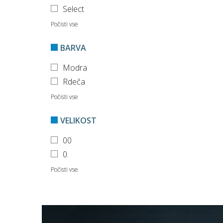
Select
Počisti vse
BARVA
Modra
Rdeča
Počisti vse
VELIKOST
00
0.
Počisti vse