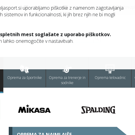
041 212 340
info@capljasport.si
Brezp
pljasport.si uporabljamo piškotke z namenom zagotavljanja
h sistemov in funkcionalnosti, ki jih brez njih ne bi mogli
 spletnih mest soglašate z uporabo piškotkov.
jih lahko onemogočite v nastavitvah.
Oprema za športnike
Oprema za trenerje in
Oprema telovadnic
sodnike
OPREMA ZA NAJMLAJŠE