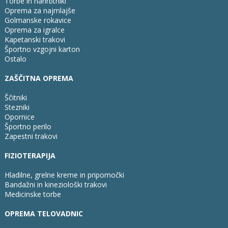
Torbe in nahrbtniki
Oprema za najmlajše
Golmanske rokavice
Oprema za igralce
Kapetanski trakovi
Športno vzgojni karton
Ostalo
ZAŠČITNA OPREMA
Ščitniki
Stezniki
Opornice
Športno perilo
Zapestni trakovi
FIZIOTERAPIJA
Hladilne, grelne kreme in pripomočki
Bandažni in kineziološki trakovi
Medicinske torbe
OPREMA TELOVADNIC