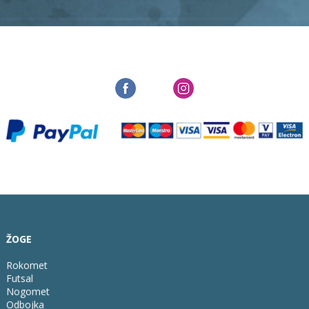
ŽOGE
Rokomet
Futsal
Nogomet
Odbojka