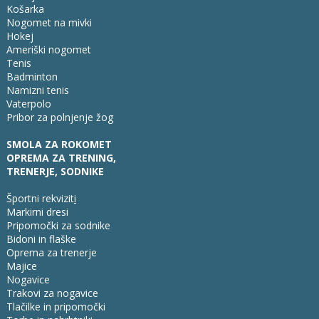
Košarka
Nogomet na mivki
Hokej
Ameriški nogomet
Tenis
Badminton
Namizni tenis
Vaterpolo
Pribor za polnjenje žog
SMOLA ZA ROKOMET
OPREMA ZA TRENING,
TRENERJE, SODNIKE
Športni rekvizit
i
Markirni dresi
Pripomočki za sodnike
Bidoni in flaške
Oprema za trenerje
Majice
Nogavice
Trakovi za nogavice
Tlačilke in pripomočki