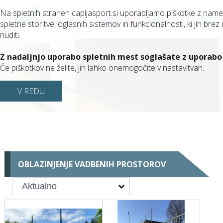
Na spletnih straneh capljasport.si uporabljamo piškotke z nam
spletne storitve, oglasnih sistemov in funkcionalnosti, ki jih brez 
(0)
nuditi.
Z nadaljnjo uporabo spletnih mest soglašate z uporabo
Če piškotkov ne želite, jih lahko onemogočite v nastavitvah.
V REDU
OBLAZINJENJE VADBENIH PROSTOROV