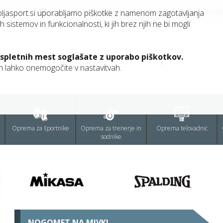
041 212 340
info@capljasport.si
Brezp
pljasport.si uporabljamo piškotke z namenom zagotavljanja
h sistemov in funkcionalnosti, ki jih brez njih ne bi mogli
 spletnih mest soglašate z uporabo piškotkov.
jih lahko onemogočite v nastavitvah.
Oprema za športnike
Oprema za trenerje in
Oprema telovadnic
sodnike
NOGOMET NA MIVKI