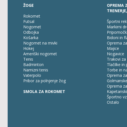
ŽOGE
OPREMA Z
TRENERJE
Rokomet
Futsal
Športni rek
Nogomet
Markirni dr
Odbojka
Pripomočki
Košarka
Bidoni in f
Nogomet na mivki
Oprema za 
Hokej
Majice
Ameriški nogomet
Nogavice
Tenis
Trakovi za
Badminton
Tlačilke in
Namizni tenis
Torbe in na
Vaterpolo
Oprema za
Pribor za polnjenje žog
Golmanske
Oprema za 
SMOLA ZA ROKOMET
Kapetanski
Športno vz
Ostalo