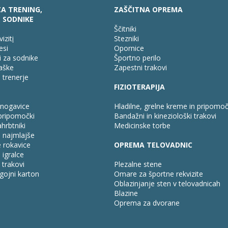
A TRENING,
ZAŠČITNA OPREMA
, SODNIKE
Ščitniki
vizit
i
Stezniki
esi
Opornice
 za sodnike
Športno perilo
laške
Zapestni trakovi
trenerje
FIZIOTERAPIJA
 nogavice
Hladilne, grelne kreme in pripomoč
 pripomočki
Bandažni in kineziološki trakovi
hrbtniki
Medicinske torbe
 najmlajše
 rokavice
OPREMA TELOVADNIC
igralce
 trakovi
Plezalne stene
gojni karton
Omare za športne rekvizite
Oblazinjanje sten v telovadnicah
Blazine
Oprema za dvorane