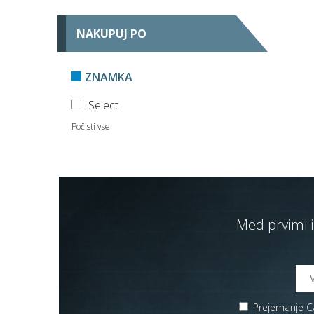
NAKUPUJ PO
ZNAMKA
Select
Počisti vse
Med prvimi i
Prejemanje Ca