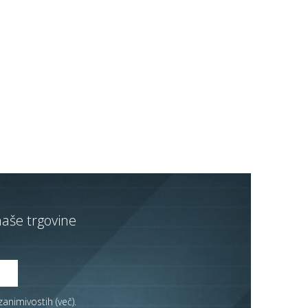
naše trgovine
zanimivostih (
več
).