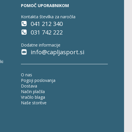
POMOČ UPORABNIKOM
Kontakta številka za naročila
041 212 340
031 742 222
Dodatne informacije
info@capljasport.si
ki
O nas
Pogoji poslovanja
Dostava
Način plačila
Vračilo blaga
Naše storitve