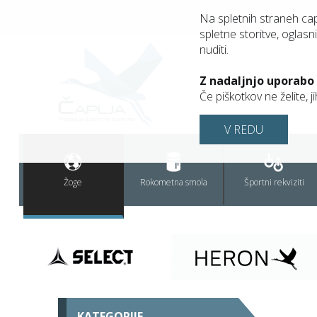
Na spletnih straneh ca
spletne storitve, oglasni
nuditi.
Z nadaljnjo uporabo
Če piškotkov ne želite, 
V REDU
Žoge
Rokometna smola
Športni rekviziti
KATEGORIJE