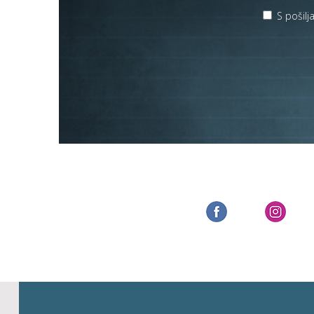
S pošil