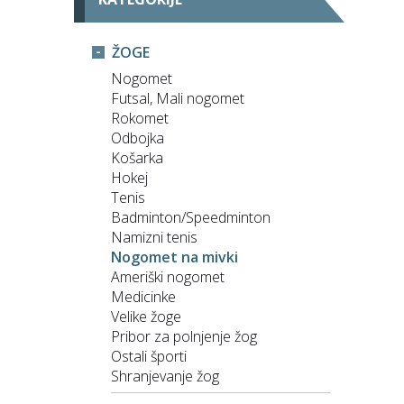
ŽOGE
Nogomet
Futsal, Mali nogomet
Rokomet
Odbojka
Košarka
Hokej
Tenis
Badminton/Speedminton
Namizni tenis
Nogomet na mivki
Ameriški nogomet
Medicinke
Velike žoge
Pribor za polnjenje žog
Ostali športi
Shranjevanje žog