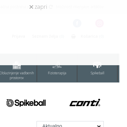
zapri
lačna poštnina nad 80€
Možnost menjave artiklov
Prijava
Seznam želja
(0)
Košarica
(0)
Oblazinjenje vadbenih
Fizioterapija
Spikeball
prostorov