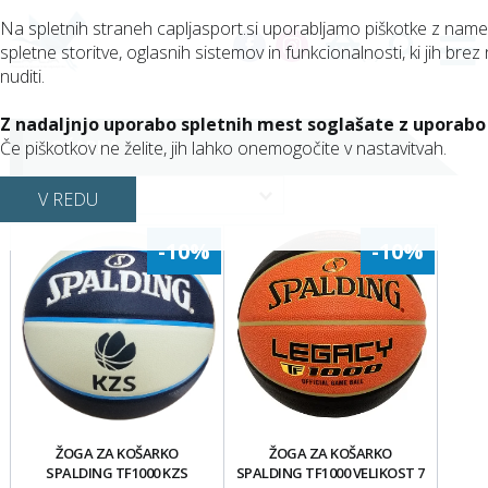
Na spletnih straneh capljasport.si uporabljamo piškotke z nam
spletne storitve, oglasnih sistemov in funkcionalnosti, ki jih brez 
(0)
nuditi.
Z nadaljnjo uporabo spletnih mest soglašate z uporabo
KOŠARKA
Če piškotkov ne želite, jih lahko onemogočite v nastavitvah.
V REDU
-10%
-10%
ŽOGA ZA KOŠARKO
ŽOGA ZA KOŠARKO
SPALDING TF1000 KZS
SPALDING TF1000 VELIKOST 7