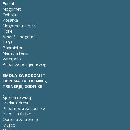
Futsal
Nogomet
Odbojka
Košarka
Nogomet na mivki
Hokej
Ameriški nogomet
Tenis
Badminton
Namizni tenis
Vaterpolo
Pribor za polnjenje žog
SMOLA ZA ROKOMET
OPREMA ZA TRENING,
TRENERJE, SODNIKE
Športni rekvizit
i
Markirni dresi
Pripomočki za sodnike
Bidoni in flaške
Oprema za trenerje
Majice