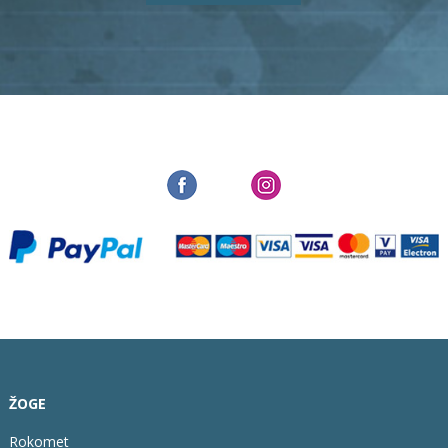
ŽOGE
Rokomet