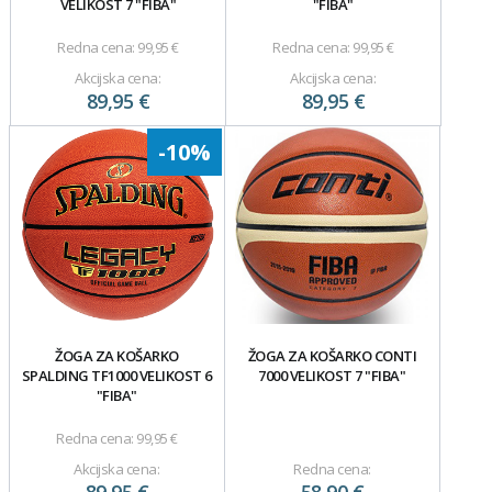
VELIKOST 7 "FIBA"
"FIBA"
Redna cena:
99,95 €
Redna cena:
99,95 €
Akcijska cena:
Akcijska cena:
89,95 €
89,95 €
-10%
ŽOGA ZA KOŠARKO
ŽOGA ZA KOŠARKO CONTI
SPALDING TF1000 VELIKOST 6
7000 VELIKOST 7 "FIBA"
"FIBA"
Redna cena:
99,95 €
Akcijska cena:
Redna cena: