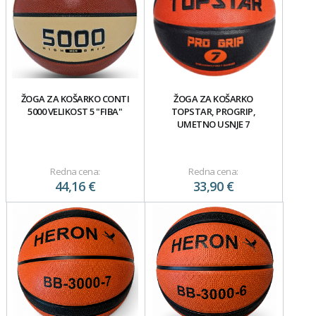
ŽOGA ZA KOŠARKO CONTI
ŽOGA ZA KOŠARKO
5000 VELIKOST 5 "FIBA"
TOPSTAR, PROGRIP,
UMETNO USNJE 7
Redna cena:
Redna cena:
44,16 €
33,90 €