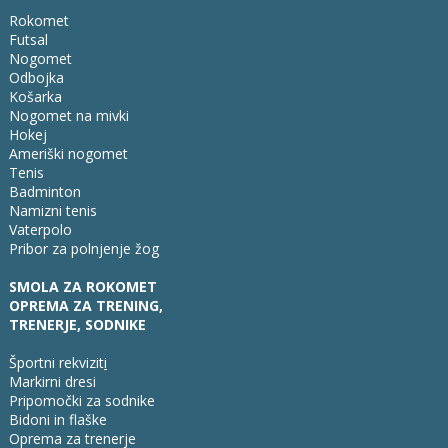
Rokomet
Futsal
Nogomet
Odbojka
Košarka
Nogomet na mivki
Hokej
Ameriški nogomet
Tenis
Badminton
Namizni tenis
Vaterpolo
Pribor za polnjenje žog
SMOLA ZA ROKOMET
OPREMA ZA TRENING,
TRENERJE, SODNIKE
Športni rekvizit
i
Markirni dresi
Pripomočki za sodnike
Bidoni in flaške
Oprema za trenerje