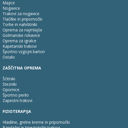
Majice
Nogavice
Trakovi za nogavice
Tlačilke in pripomočki
Torbe in nahrbtniki
Oprema za najmlajše
Golmanske rokavice
Oprema za igralce
Kapetanski trakovi
Športno vzgojni karton
Ostalo
ZAŠČITNA OPREMA
Ščitniki
Stezniki
Opornice
Športno perilo
Zapestni trakovi
FIZIOTERAPIJA
Hladilne, grelne kreme in pripomočki
Bandažni in kineziološki trakovi