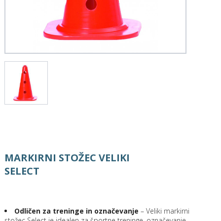
MARKIRNI STOŽEC VELIKI
SELECT
Odličen za treninge in označevanje
– Veliki markirni
stožec Select je idealen za športne treninge, označevanje