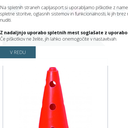
Na spletnih straneh capljasport.si uporabljamo piškotke z nam
spletne storitve, oglasnih sistemov in funkcionalnosti, ki jih brez 
(0)
nuditi.
Z nadaljnjo uporabo spletnih mest soglašate z uporabo
ŠPORTNI REKVIZITI
Če piškotkov ne želite, jih lahko onemogočite v nastavitvah.
V REDU