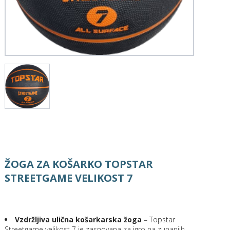
ŽOGA ZA KOŠARKO TOPSTAR
STREETGAME VELIKOST 7
Vzdržljiva ulična košarkarska žoga
– Topstar
Streetgame velikost 7 je zasnovana za igro na zunanjih