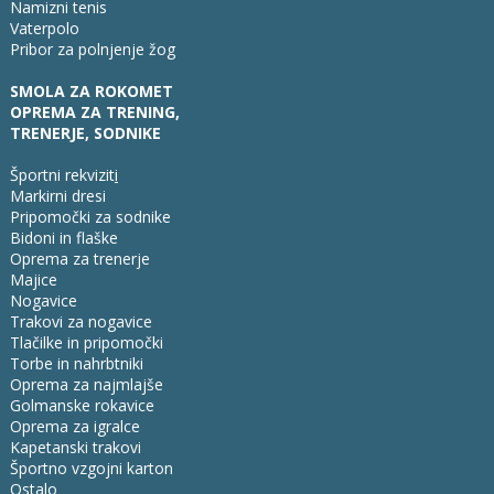
Namizni tenis
Vaterpolo
Pribor za polnjenje žog
SMOLA ZA ROKOMET
OPREMA ZA TRENING,
TRENERJE, SODNIKE
Športni rekvizit
i
Markirni dresi
Pripomočki za sodnike
Bidoni in flaške
Oprema za trenerje
Majice
Nogavice
Trakovi za nogavice
Tlačilke in pripomočki
Torbe in nahrbtniki
Oprema za najmlajše
Golmanske rokavice
Oprema za igralce
Kapetanski trakovi
Športno vzgojni karton
Ostalo