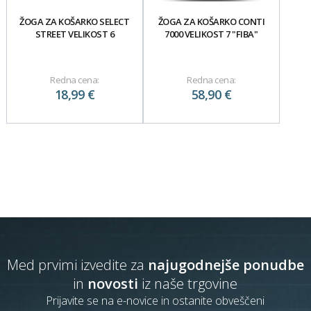
ŽOGA ZA KOŠARKO SELECT
ŽOGA ZA KOŠARKO CONTI
STREET VELIKOST 6
7000 VELIKOST 7 "FIBA"
Redna cena:
Redna cena:
18,99 €
58,90 €
Med prvimi izvedite za
najugodnejše ponudbe
in
novosti
iz naše trgovine
Prijavite se na e-novice in ostanite obveščeni