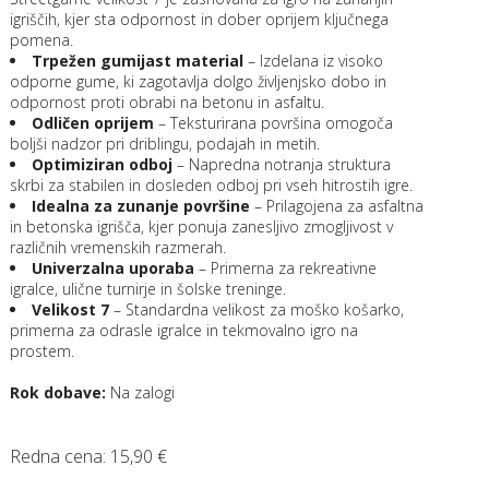
igriščih, kjer sta odpornost in dober oprijem ključnega
pomena.
Trpežen gumijast material
– Izdelana iz visoko
odporne gume, ki zagotavlja dolgo življenjsko dobo in
odpornost proti obrabi na betonu in asfaltu.
Odličen oprijem
– Teksturirana površina omogoča
boljši nadzor pri driblingu, podajah in metih.
Optimiziran odboj
– Napredna notranja struktura
skrbi za stabilen in dosleden odboj pri vseh hitrostih igre.
Idealna za zunanje površine
– Prilagojena za asfaltna
in betonska igrišča, kjer ponuja zanesljivo zmogljivost v
različnih vremenskih razmerah.
Univerzalna uporaba
– Primerna za rekreativne
igralce, ulične turnirje in šolske treninge.
Velikost 7
– Standardna velikost za moško košarko,
primerna za odrasle igralce in tekmovalno igro na
prostem.
Rok dobave:
Na zalogi
Redna cena:
15,90 €