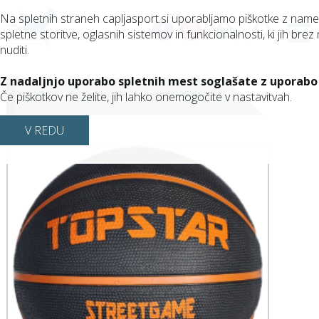
Na spletnih straneh capljasport.si uporabljamo piškotke z nam
spletne storitve, oglasnih sistemov in funkcionalnosti, ki jih brez 
(0)
nuditi.
Z nadaljnjo uporabo spletnih mest soglašate z uporabo
ŽOGE
Če piškotkov ne želite, jih lahko onemogočite v nastavitvah.
V REDU