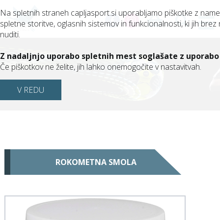
Na spletnih straneh capljasport.si uporabljamo piškotke z nam
spletne storitve, oglasnih sistemov in funkcionalnosti, ki jih brez 
(0)
nuditi.
Z nadaljnjo uporabo spletnih mest soglašate z uporabo
Če piškotkov ne želite, jih lahko onemogočite v nastavitvah.
V REDU
ROKOMETNA SMOLA