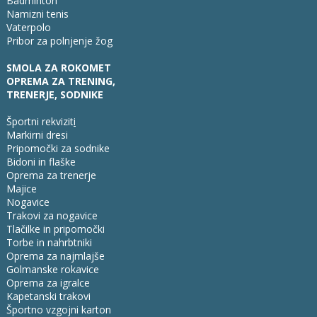
Badminton
Namizni tenis
Vaterpolo
Pribor za polnjenje žog
SMOLA ZA ROKOMET
OPREMA ZA TRENING,
TRENERJE, SODNIKE
Športni rekvizit
i
Markirni dresi
Pripomočki za sodnike
Bidoni in flaške
Oprema za trenerje
Majice
Nogavice
Trakovi za nogavice
Tlačilke in pripomočki
Torbe in nahrbtniki
Oprema za najmlajše
Golmanske rokavice
Oprema za igralce
Kapetanski trakovi
Športno vzgojni karton