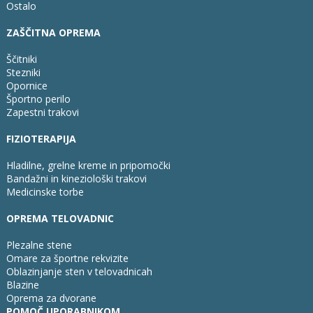
Ostalo
ZAŠČITNA OPREMA
Ščitniki
Stezniki
Opornice
Športno perilo
Zapestni trakovi
FIZIOTERAPIJA
Hladilne, grelne kreme in pripomočki
Bandažni in kineziološki trakovi
Medicinske torbe
OPREMA TELOVADNIC
Plezalne stene
Omare za športne rekvizite
Oblazinjanje sten v telovadnicah
Blazine
Oprema za dvorane
POMOČ UPORABNIKOM