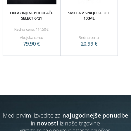
OBLAZINJENE PODHLAČE
SMOLA V SPREJU SELECT
SELECT 6421
100ML
Redna cena:
114,50 €
Akcijska cena:
Redna cena:
79,90 €
20,99 €
Med prvimi izvedite za
najugodnejše ponudbe
in
novosti
iz naše trgovine
Prijavite se na e-novice in ostanite obveščeni