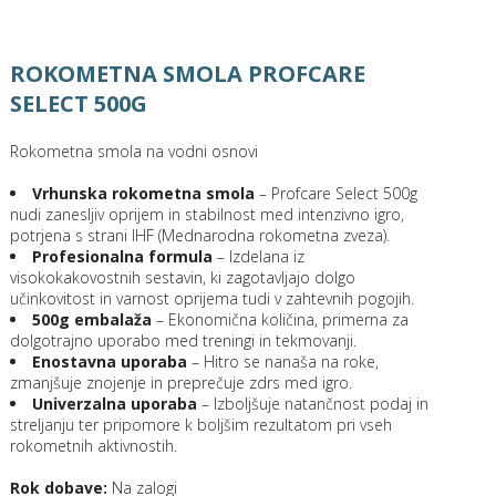
ROKOMETNA SMOLA PROFCARE
SELECT 500G
Rokometna smola na vodni osnovi
Vrhunska rokometna smola
– Profcare Select 500g
nudi zanesljiv oprijem in stabilnost med intenzivno igro,
potrjena s strani IHF (Mednarodna rokometna zveza).
Profesionalna formula
– Izdelana iz
visokokakovostnih sestavin, ki zagotavljajo dolgo
učinkovitost in varnost oprijema tudi v zahtevnih pogojih.
500g embalaža
– Ekonomična količina, primerna za
dolgotrajno uporabo med treningi in tekmovanji.
Enostavna uporaba
– Hitro se nanaša na roke,
zmanjšuje znojenje in preprečuje zdrs med igro.
Univerzalna uporaba
– Izboljšuje natančnost podaj in
streljanju ter pripomore k boljšim rezultatom pri vseh
rokometnih aktivnostih.
Rok dobave:
Na zalogi