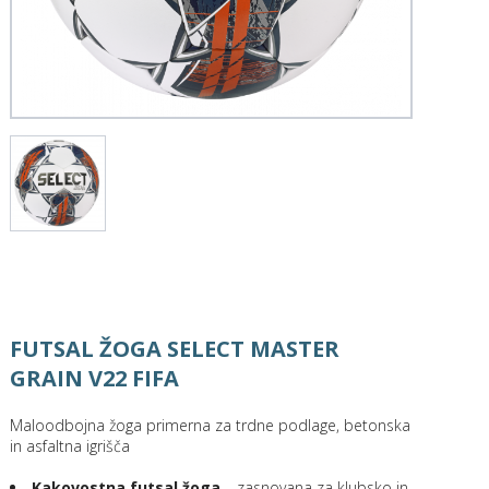
FUTSAL ŽOGA SELECT MASTER
GRAIN V22 FIFA
Maloodbojna žoga primerna za trdne podlage, betonska
in asfaltna igrišča
Kakovostna futsal žoga
– zasnovana za klubsko in