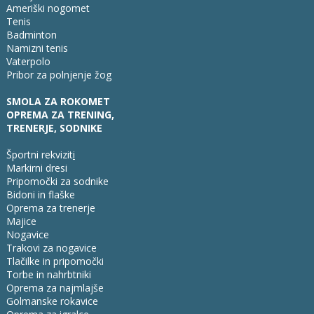
Ameriški nogomet
Tenis
Badminton
Namizni tenis
Vaterpolo
Pribor za polnjenje žog
SMOLA ZA ROKOMET
OPREMA ZA TRENING,
TRENERJE, SODNIKE
Športni rekvizit
i
Markirni dresi
Pripomočki za sodnike
Bidoni in flaške
Oprema za trenerje
Majice
Nogavice
Trakovi za nogavice
Tlačilke in pripomočki
Torbe in nahrbtniki
Oprema za najmlajše
Golmanske rokavice