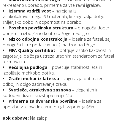
rekreativno uporabo, primerna za vse ravni igralcev.
Izjemna vzdržljivost
– narejena iz
visokokakovostnega PU materiala, ki zagotavlja dolgo
življenjsko dobo in odpornost na obrabo.
Posebna površinska struktura
– omogoča dober
oprijem in izboljšano kontrolo žoge med igro.
Nizko odbojna konstrukcija
– idealna za futsal, saj
omogoča hitre podaje in boljši nadzor nad žogo.
FIFA Quality certifikat
– potrjuje visoko kakovost in
zagotavlja, da žoga ustreza uradnim standardom za futsal
tekmovanja.
Večslojna podloga
– povečuje stabilnost leta in
izboljšuje mehkobo dotika.
Zračni mehur iz lateksa
– zagotavlja optimalen
odboj in dolgo zadrževanje zraka.
Svetleča, atraktivna zasnova
– eleganten in
sodoben dizajn, ki izstopa na igrišču.
Primerna za dvoranske površine
– idealna za
uporabo v telovadnicah in drugih zaprtih igriščih.
Rok dobave:
Na zalogi