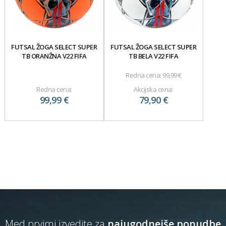
FUTSAL ŽOGA SELECT SUPER
FUTSAL ŽOGA SELECT SUPER
TB ORANŽNA V22 FIFA
TB BELA V22 FIFA
Redna cena:
99,99 €
Redna cena:
Akcijska cena:
99,99 €
79,90 €
Med prvimi izvedite za
najugodnejše ponudbe