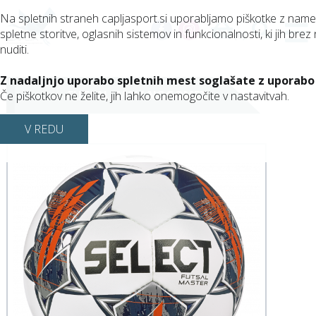
Na spletnih straneh capljasport.si uporabljamo piškotke z nam
spletne storitve, oglasnih sistemov in funkcionalnosti, ki jih brez 
(0)
nuditi.
Z nadaljnjo uporabo spletnih mest soglašate z uporabo
FUTSAL, MALI NOGOMET
Če piškotkov ne želite, jih lahko onemogočite v nastavitvah.
V REDU