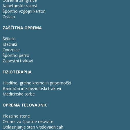
Oprema za igralce
Kapetanski trakovi
Športno vzgojni karton
Ostalo
ZAŠČITNA OPREMA
Ščitniki
Stezniki
Opornice
Športno perilo
Zapestni trakovi
FIZIOTERAPIJA
Hladilne, grelne kreme in pripomočki
Bandažni in kineziološki trakovi
Medicinske torbe
OPREMA TELOVADNIC
Plezalne stene
Omare za športne rekvizite
Oblazinjanje sten v telovadnicah