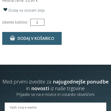
Redna cena:
33,90 €
Dodaj na seznam želja
Izberite količino:
DODAJ V KOŠARICO
Med prvimi izvedite za
najugodnejše ponudbe
in
novosti
iz naše trgovine
Prijavite se na e-novice in ostanite obveščeni