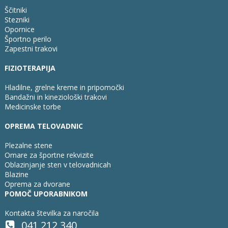
Ščitniki
Stezniki
Opornice
Športno perilo
Zapestni trakovi
FIZIOTERAPIJA
Hladilne, grelne kreme in pripomočki
Bandažni in kineziološki trakovi
Medicinske torbe
OPREMA TELOVADNIC
Plezalne stene
Omare za športne rekvizite
Oblazinjanje sten v telovadnicah
Blazine
Oprema za dvorane
POMOČ UPORABNIKOM
Kontakta številka za naročila
041 212 340