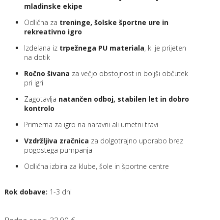
mladinske ekipe
Odlična za
treninge, šolske športne ure in
rekreativno igro
Izdelana iz
trpežnega PU materiala
, ki je prijeten
na dotik
Ročno šivana
za večjo obstojnost in boljši občutek
pri igri
Zagotavlja
natančen odboj, stabilen let in dobro
kontrolo
Primerna za igro na naravni ali umetni travi
Vzdržljiva zračnica
za dolgotrajno uporabo brez
pogostega pumpanja
Odlična izbira za klube, šole in športne centre
Rok dobave:
1-3 dni