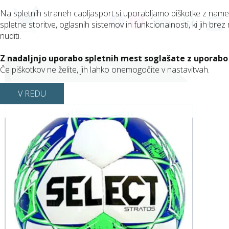
Na spletnih straneh capljasport.si uporabljamo piškotke z nam
spletne storitve, oglasnih sistemov in funkcionalnosti, ki jih brez 
(0)
nuditi.
Z nadaljnjo uporabo spletnih mest soglašate z uporabo
SELECT
Če piškotkov ne želite, jih lahko onemogočite v nastavitvah.
V REDU