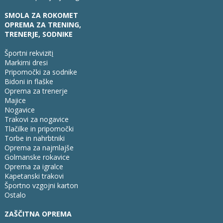
SMOLA ZA ROKOMET
OPREMA ZA TRENING,
TRENERJE, SODNIKE
Športni rekvizit
i
Markirni dresi
Pripomočki za sodnike
Bidoni in flaške
Oprema za trenerje
Majice
Nogavice
Trakovi za nogavice
Tlačilke in pripomočki
Torbe in nahrbtniki
Oprema za najmlajše
Golmanske rokavice
Oprema za igralce
Kapetanski trakovi
Športno vzgojni karton
Ostalo
ZAŠČITNA OPREMA